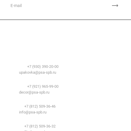
Компания
О компании
Сфера применения
История
Временные здания и сооружения
Контакты
Лицензии
Упаковочные материалы:
Система образования
Телефоны:
+7 (930) 390-20-00
Вакансии
E-mail:
upakovka@psa-spb.ru
Реквизиты
Декоративный профиль:
Документы
Телефоны:
+7 (921) 965-99-00
Вопрос-ответ
E-mail:
decor@psa-spb.ru
Комплектующие для подвесных потолков:
Телефон:
+7 (812) 509-36-46
E-mail:
info@psa-spb.ru
Комплектующие для ГКЛ:
Телефон:
+7 (812) 509-36-32