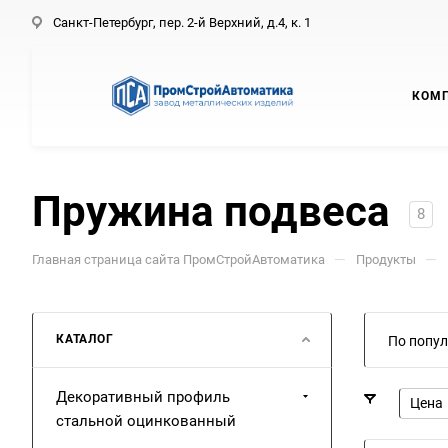
Санкт-Петербург, пер. 2-й Верхний, д.4, к. 1
КОМ
Пружина подвеса
8
—
—
Главная страница сайта ПромСтройАвтоматика
Продукты
КАТАЛОГ
По попул
Декоративный профиль
Цена
стальной оцинкованный