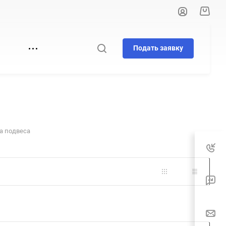
Подать заявку
И
а подвеса