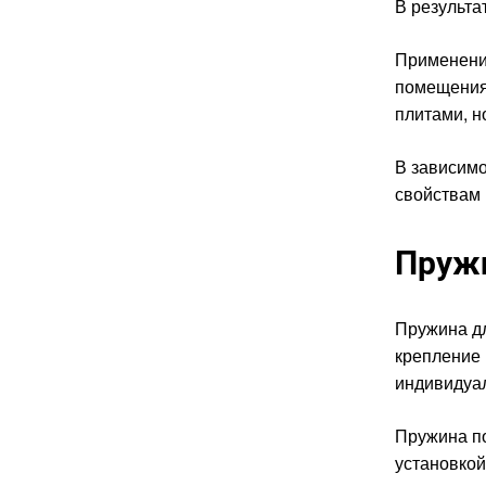
В результа
Применение
помещения
плитами, н
В зависимо
свойствам 
Пружи
Пружина дл
крепление 
индивидуал
Пружина по
установкой