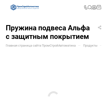
Пружина подвеса Альфа
с защитным покрытием
—
—
Главная страница сайта ПромСтройАвтоматика
Продукты
П