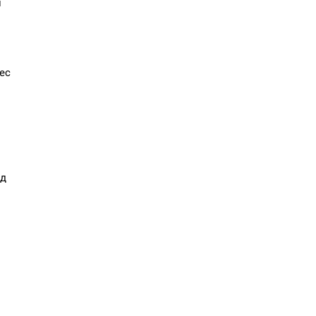
й
.
ес
од