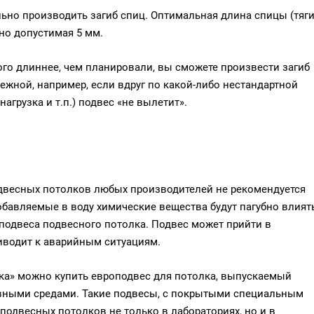
но производить загиб спиц. Оптимальная длина спицы (тяги
но допустимая 5 мм.
ого длиннее, чем планировали, вы сможете произвести загиб
ежной, например, если вдруг по какой-либо нестандартной
агрузка и т.п.) подвес «не вылетит».
двесных потолков любых производителей не рекомендуется
добавляемые в воду химические вещества будут пагубно влият
 подвеса подвесного потолка. Подвес может прийти в
риводит к аварийным ситуациям.
а» можно купить европодвес для потолка, выпускаемый
ивными средами. Такие подвесы, с покрытыми специальным
одвесных потолков не только в лабораториях, но и в