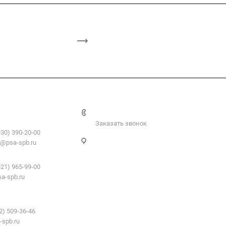
+7 812 509-36-46
атериалы:
Заказать звонок
930) 390-20-00
Санкт-Петербург, пер. 2-й Верхний,
@psa-spb.ru
д.4, к. 1
профиль:
921) 965-99-00
a-spb.ru
е для подвесных
2) 509-36-46
-spb.ru