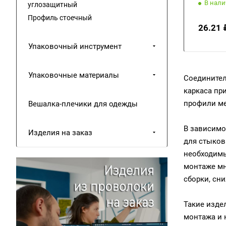
В нал
углозащитный
Профиль стоечный
26.21 
Упаковочный инструмент
Упаковочные материалы
Соединител
каркаса пр
профили ме
Вешалка-плечики для одежды
В зависимо
Изделия на заказ
для стыков
необходимы
монтаже мн
сборки, сн
Такие изде
монтажа и 