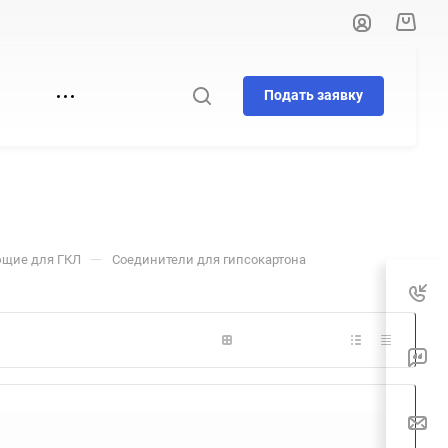
Подать заявку
И
—
щие для ГКЛ
Соединители для гипсокартона