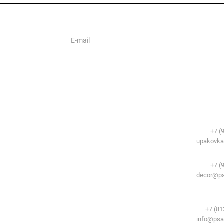
ии
Сфера применения
Контакты
Упаковочные м
Телефоны:
+7 (
Временные здания и сооружения
E-mail:
upakovka
Система образования
Декоративный 
Телефоны:
+7 (
E-mail:
decor@ps
Комплектующи
потолков:
Телефон:
+7 (81
E-mail:
info@psa