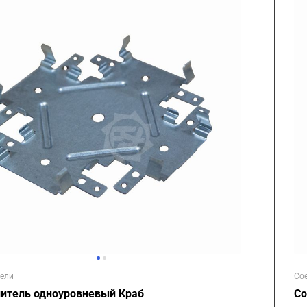
ели
Со
итель одноуровневый Краб
Со