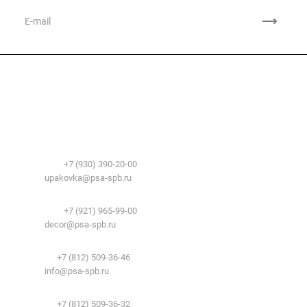
Компания
О компании
Сфера применения
История
Временные здания и сооружения
Контакты
Лицензии
Упаковочные материалы:
Система образования
Телефоны:
+7 (930) 390-20-00
Вакансии
E-mail:
upakovka@psa-spb.ru
Реквизиты
Декоративный профиль:
Документы
Телефоны:
+7 (921) 965-99-00
Вопрос-ответ
E-mail:
decor@psa-spb.ru
Комплектующие для подвесных потолков:
Телефон:
+7 (812) 509-36-46
E-mail:
info@psa-spb.ru
Комплектующие для ГКЛ:
Телефон:
+7 (812) 509-36-32