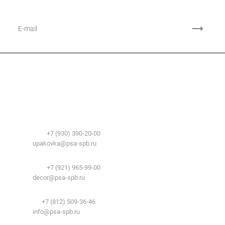
на новости и акции
Компания
О компании
Сфера применения
История
Временные здания и сооружения
Контакты
Лицензии
Упаковочные материалы:
Система образования
Телефоны:
+7 (930) 390-20-00
Вакансии
E-mail:
upakovka@psa-spb.ru
Реквизиты
Декоративный профиль:
Документы
Телефоны:
+7 (921) 965-99-00
Вопрос-ответ
E-mail:
decor@psa-spb.ru
Комплектующие для подвесных потолков:
Телефон:
+7 (812) 509-36-46
E-mail:
info@psa-spb.ru