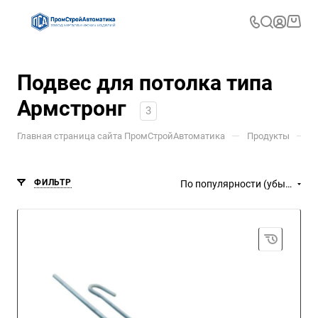
Подвес для потолка типа
Армстронг
3
—
—
Главная страница сайта ПромСтройАвтоматика
Продукты
П
ФИЛЬТР
По популярности (убывание)