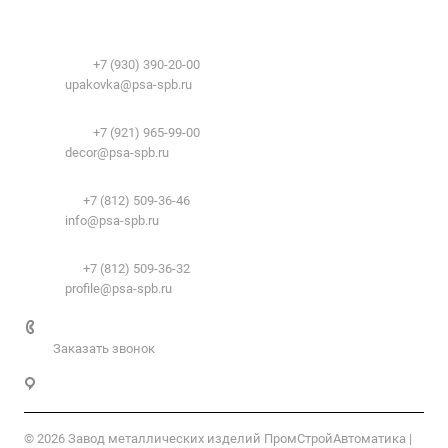
История
Временные здания и сооружения
Контакты
Лицензии
Упаковочные материалы:
Система образования
Телефоны:
+7 (930) 390-20-00
Вакансии
E-mail:
upakovka@psa-spb.ru
Реквизиты
Декоративный профиль:
Документы
Телефоны:
+7 (921) 965-99-00
Вопрос-ответ
E-mail:
decor@psa-spb.ru
Комплектующие для подвесных потолков:
Телефон:
+7 (812) 509-36-46
E-mail:
info@psa-spb.ru
Комплектующие для ГКЛ:
Телефон:
+7 (812) 509-36-32
E-mail:
profile@psa-spb.ru
+7 812 509-36-46
Заказать звонок
Санкт-Петербург, пер. 2-й Верхний, д.4, к. 1
© 2026 Завод металлических изделий ПромСтройАвтоматика |