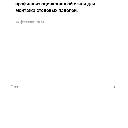
профиля из оцинкованной стали для
монтажа стеновых панелей.
14 февраля 2023
Подписывайтесь
на новости и акции
Компания
О компании
Сфера применения