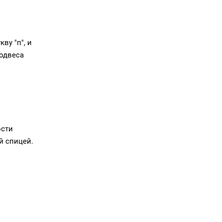
ву "п", и
подвеса
ости
й спицей.