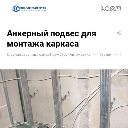
Анкерный подвес для
монтажа каркаса
—
—
Главная страница сайта ПромСтройАвтоматика
Статьи
Ком