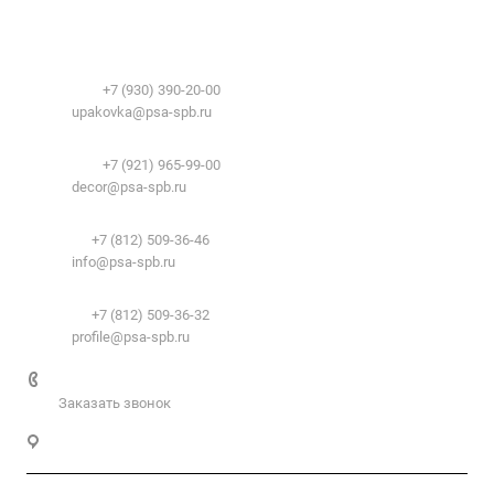
О компании
Сфера применения
История
Временные здания и сооружения
Контакты
Лицензии
Упаковочные материалы:
Система образования
Телефоны:
+7 (930) 390-20-00
Вакансии
E-mail:
upakovka@psa-spb.ru
Реквизиты
Декоративный профиль:
Документы
Телефоны:
+7 (921) 965-99-00
Вопрос-ответ
E-mail:
decor@psa-spb.ru
Комплектующие для подвесных потолков:
Телефон:
+7 (812) 509-36-46
E-mail:
info@psa-spb.ru
Комплектующие для ГКЛ:
Телефон:
+7 (812) 509-36-32
E-mail:
profile@psa-spb.ru
+7 812 509-36-46
Заказать звонок
Санкт-Петербург, пер. 2-й Верхний, д.4, к. 1