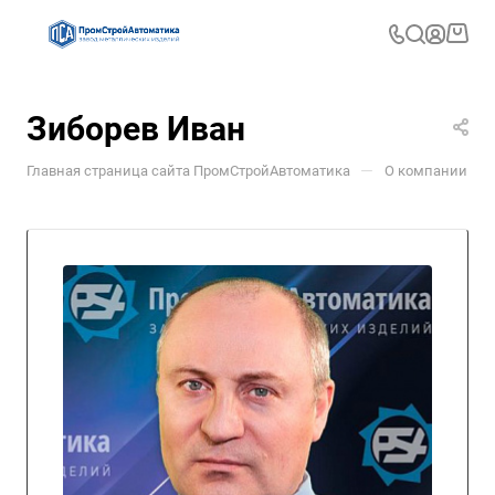
Зиборев Иван
—
—
Главная страница сайта ПромСтройАвтоматика
О компании