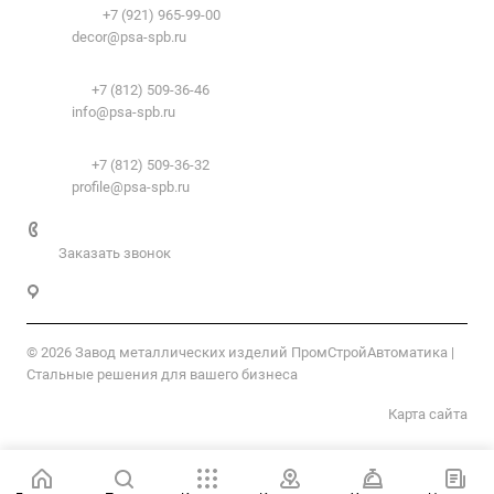
Документы
Телефоны:
+7 (921) 965-99-00
Вопрос-ответ
E-mail:
decor@psa-spb.ru
Комплектующие для подвесных потолков:
Телефон:
+7 (812) 509-36-46
E-mail:
info@psa-spb.ru
Комплектующие для ГКЛ:
Телефон:
+7 (812) 509-36-32
E-mail:
profile@psa-spb.ru
+7 812 509-36-46
Заказать звонок
Санкт-Петербург, пер. 2-й Верхний, д.4, к. 1
© 2026 Завод металлических изделий ПромСтройАвтоматика |
Стальные решения для вашего бизнеса
Карта сайта