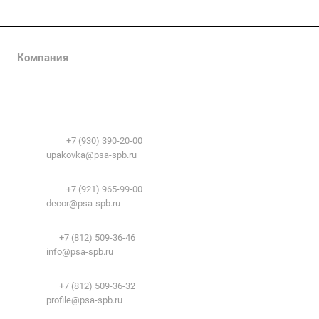
Компания
О компании
Сфера применения
История
Временные здания и сооружения
Контакты
Лицензии
Упаковочные материалы:
Система образования
Телефоны:
+7 (930) 390-20-00
Вакансии
E-mail:
upakovka@psa-spb.ru
Реквизиты
Декоративный профиль:
Документы
Телефоны:
+7 (921) 965-99-00
Вопрос-ответ
E-mail:
decor@psa-spb.ru
Комплектующие для подвесных потолков:
Телефон:
+7 (812) 509-36-46
E-mail:
info@psa-spb.ru
Комплектующие для ГКЛ:
Телефон:
+7 (812) 509-36-32
E-mail:
profile@psa-spb.ru