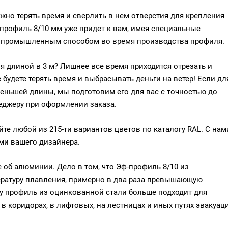
жно терять время и сверлить в нем отверстия для крепления
профиль 8/10 мм уже придет к вам, имея специальные
их промышленным способом во время производства профиля.
я длиной в 3 м? Лишнее все время приходится отрезать и
удете терять время и выбрасывать деньги на ветер! Если дл
еньшей длины, мы подготовим его для вас с точностью до
неджеру при оформлении заказа.
те любой из 215-ти вариантов цветов по каталогу RAL. С нам
ями вашего дизайнера.
е об алюминии. Дело в том, что Эф-профиль 8/10 из
ературу плавления, примерно в два раза превышающую
у профиль из оцинкованной стали больше подходит для
в коридорах, в лифтовых, на лестницах и иных путях эвакуац