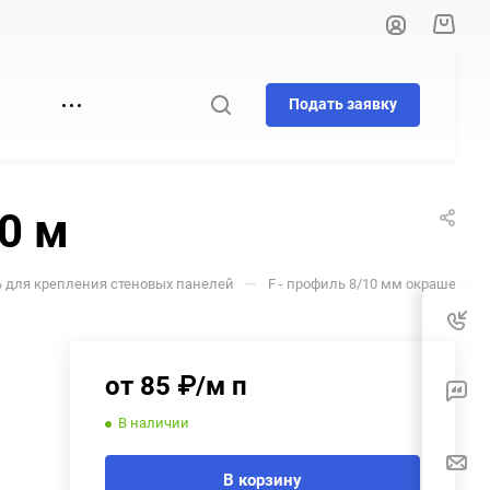
Подать заявку
И
0 м
—
 для крепления стеновых панелей
F - профиль 8/10 мм окрашенный
от 85 ₽/м п
В наличии
В корзину