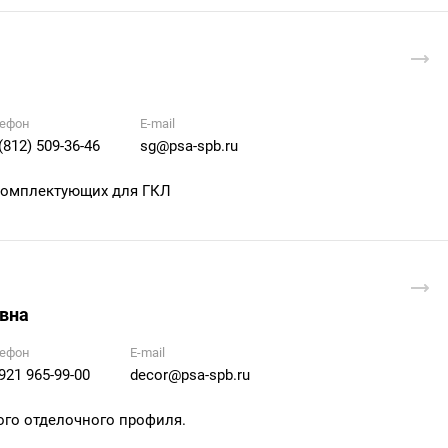
ефон
E-mail
(812) 509-36-46
sg@psa-spb.ru
 комплектующих для ГКЛ
вна
ефон
E-mail
921 965-99-00
decor@psa-spb.ru
ого отделочного профиля.