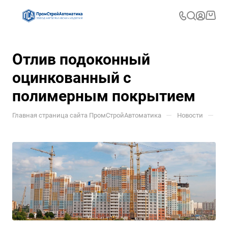
Отлив подоконный
оцинкованный с
полимерным покрытием
—
—
Главная страница сайта ПромСтройАвтоматика
Новости
От