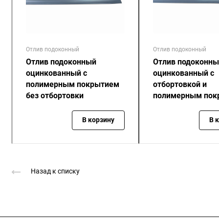
Отлив подоконный
Отлив подоконный
Отлив подоконный
Отлив подоконны
оцинкованный с
оцинкованный с
полимерным покрытием
отбортовкой и
без отбортовки
полимерным пок
В корзину
В 
Назад к списку