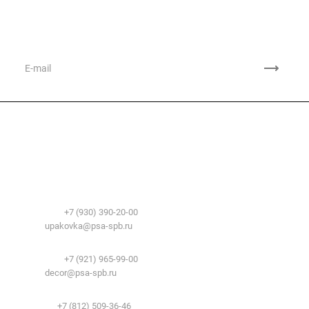
Подписывайтесь
на новости и акции
Компания
О компании
Сфера применения
История
Временные здания и сооружения
Контакты
Лицензии
Упаковочные материалы:
Система образования
Телефоны:
+7 (930) 390-20-00
Вакансии
E-mail:
upakovka@psa-spb.ru
Реквизиты
Декоративный профиль:
Документы
Телефоны:
+7 (921) 965-99-00
Вопрос-ответ
E-mail:
decor@psa-spb.ru
Комплектующие для подвесных потолков:
Телефон:
+7 (812) 509-36-46