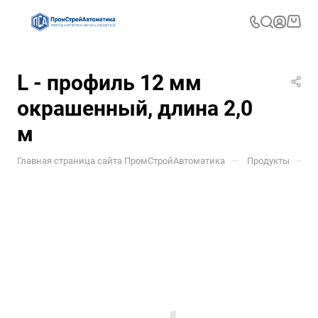
L - профиль 12 мм
окрашенный, длина 2,0
м
—
—
Главная страница сайта ПромСтройАвтоматика
Продукты
Д