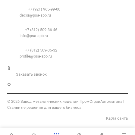
Декоративный профиль:
Документы
Телефоны:
+7 (921) 965-99-00
Вопрос-ответ
E-mail:
decor@psa-spb.ru
Комплектующие для подвесных потолков:
Телефон:
+7 (812) 509-36-46
E-mail:
info@psa-spb.ru
Комплектующие для ГКЛ:
Телефон:
+7 (812) 509-36-32
E-mail:
profile@psa-spb.ru
+7 812 509-36-46
Заказать звонок
Санкт-Петербург, пер. 2-й Верхний, д.4, к. 1
© 2026 Завод металлических изделий ПромСтройАвтоматика |
Стальные решения для вашего бизнеса
Карта сайта