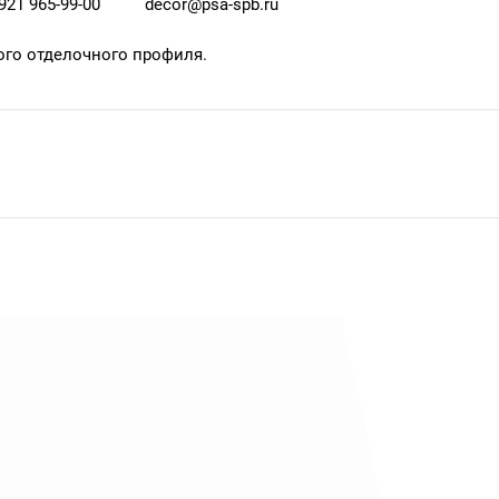
921 965-99-00
decor@psa-spb.ru
ого отделочного профиля.