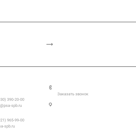
+7 812 509-36-46
атериалы:
Заказать звонок
930) 390-20-00
Санкт-Петербург, пер. 2-й Верхний,
@psa-spb.ru
д.4, к. 1
профиль:
921) 965-99-00
a-spb.ru
е для подвесных