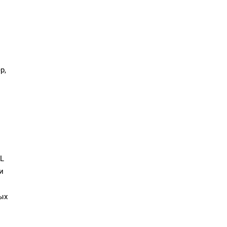
р,
AL
и
ых