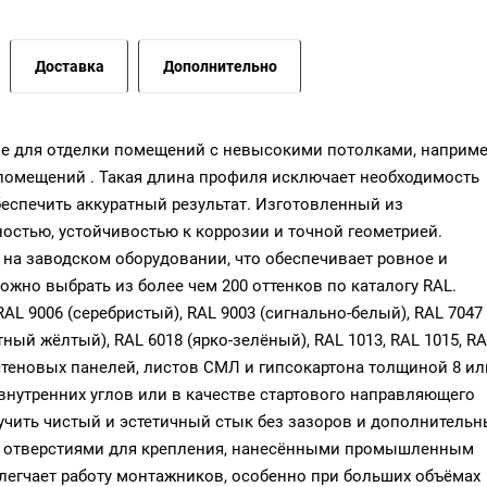
Доставка
Дополнительно
ие для отделки помещений с невысокими потолками, наприме
помещений . Такая длина профиля исключает необходимость
беспечить аккуратный результат. Изготовленный из
остью, устойчивостью к коррозии и точной геометрией.
на заводском оборудовании, что обеспечивает ровное и
ожно выбрать из более чем 200 оттенков по каталогу RAL.
L 9006 (серебристый), RAL 9003 (сигнально-белый), RAL 7047
тный жёлтый), RAL 6018 (ярко-зелёный), RAL 1013, RAL 1015, R
теновых панелей, листов СМЛ и гипсокартона толщиной 8 ил
внутренних углов или в качестве стартового направляющего
учить чистый и эстетичный стык без зазоров и дополнительн
и отверстиями для крепления, нанесёнными промышленным
легчает работу монтажников, особенно при больших объёмах