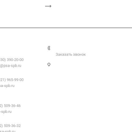
+7 812 509-36-46
атериалы:
Заказать звонок
930) 390-20-00
Санкт-Петербург, пер. 2-й Верхний,
@psa-spb.ru
д.4, к. 1
профиль:
921) 965-99-00
a-spb.ru
е для подвесных
2) 509-36-46
-spb.ru
 для ГКЛ:
2) 509-36-32
sa-spb.ru