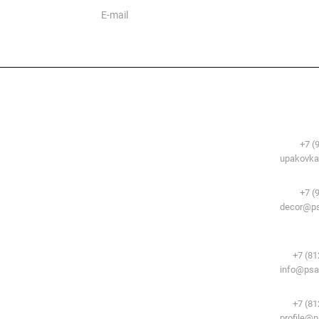
ии
Сфера применения
Контакты
Упаковочные м
Телефоны:
+7 (
Временные здания и сооружения
E-mail:
upakovka
Система образования
Декоративный 
Телефоны:
+7 (
E-mail:
decor@ps
Комплектующи
потолков:
Телефон:
+7 (81
E-mail:
info@psa
Комплектующие
Телефон:
+7 (81
E-mail:
profile@p