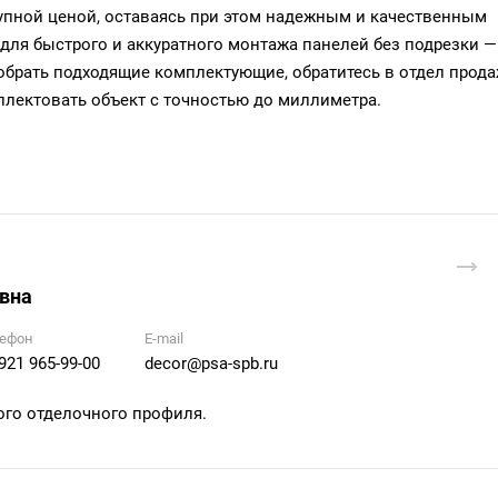
упной ценой, оставаясь при этом надежным и качественным
для быстрого и аккуратного монтажа панелей без подрезки —
добрать подходящие комплектующие, обратитесь в отдел прод
лектовать объект с точностью до миллиметра.
вна
ефон
E-mail
921 965-99-00
decor@psa-spb.ru
ого отделочного профиля.