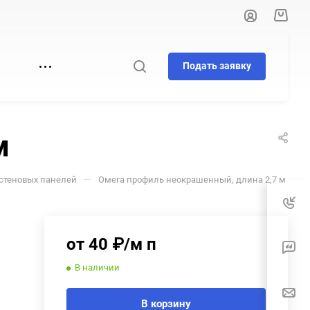
Подать заявку
И
м
—
стеновых панелей
Омега профиль неокрашенный, длина 2,7 м
от 40 ₽/м п
В наличии
В корзину