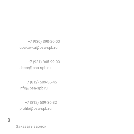
Компания
О компании
Сфера применения
История
Временные здания и сооружения
Контакты
Лицензии
Упаковочные материалы:
Система образования
Телефоны:
+7 (930) 390-20-00
Вакансии
E-mail:
upakovka@psa-spb.ru
Реквизиты
Декоративный профиль:
Документы
Телефоны:
+7 (921) 965-99-00
Вопрос-ответ
E-mail:
decor@psa-spb.ru
Комплектующие для подвесных потолков:
Телефон:
+7 (812) 509-36-46
E-mail:
info@psa-spb.ru
Комплектующие для ГКЛ:
Телефон:
+7 (812) 509-36-32
E-mail:
profile@psa-spb.ru
+7 812 509-36-46
Заказать звонок