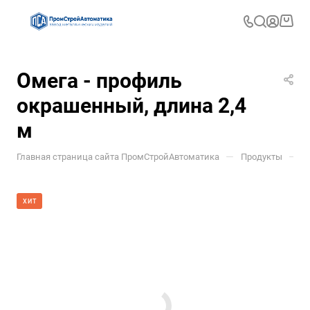
Омега - профиль
окрашенный, длина 2,4
м
—
—
Главная страница сайта ПромСтройАвтоматика
Продукты
Д
ХИТ