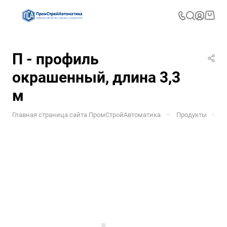
П - профиль
окрашенный, длина 3,3
м
—
—
Главная страница сайта ПромСтройАвтоматика
Продукты
Д