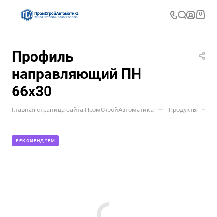
Профиль
направляющий ПН
66x30
—
—
Главная страница сайта ПромСтройАвтоматика
Продукты
П
РЕКОМЕНДУЕМ