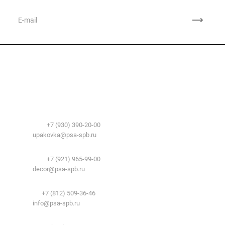
Компания
О компании
Сфера применения
История
Временные здания и сооружения
Контакты
Лицензии
Упаковочные материалы:
Система образования
Телефоны:
+7 (930) 390-20-00
Вакансии
E-mail:
upakovka@psa-spb.ru
Реквизиты
Декоративный профиль:
Документы
Телефоны:
+7 (921) 965-99-00
Вопрос-ответ
E-mail:
decor@psa-spb.ru
Комплектующие для подвесных потолков:
Телефон:
+7 (812) 509-36-46
E-mail:
info@psa-spb.ru
Комплектующие для ГКЛ: