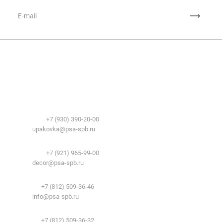
Компания
О компании
Сфера применения
История
Временные здания и сооружения
Контакты
Лицензии
Упаковочные материалы:
Система образования
Телефоны:
+7 (930) 390-20-00
Вакансии
E-mail:
upakovka@psa-spb.ru
Реквизиты
Декоративный профиль:
Документы
Телефоны:
+7 (921) 965-99-00
Вопрос-ответ
E-mail:
decor@psa-spb.ru
Комплектующие для подвесных потолков:
Телефон:
+7 (812) 509-36-46
E-mail:
info@psa-spb.ru
Комплектующие для ГКЛ:
Телефон:
+7 (812) 509-36-32