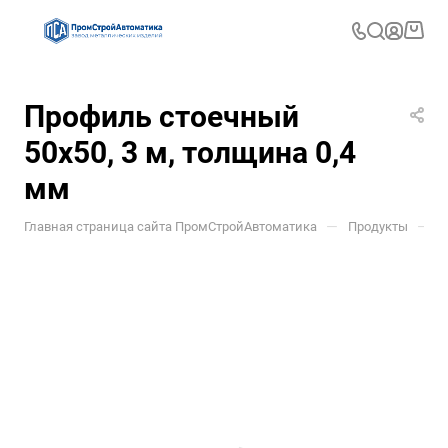
Профиль стоечный
50х50, 3 м, толщина 0,4
мм
—
—
Главная страница сайта ПромСтройАвтоматика
Продукты
П