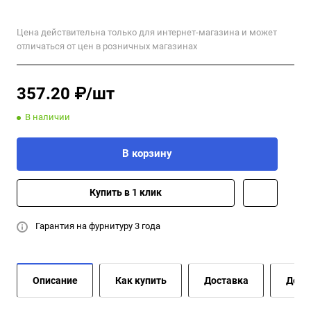
Цена действительна только для интернет-магазина и может
отличаться от цен в розничных магазинах
357.20 ₽/шт
В наличии
В корзину
Купить в 1 клик
Гарантия на фурнитуру 3 года
Описание
Как купить
Доставка
Допо