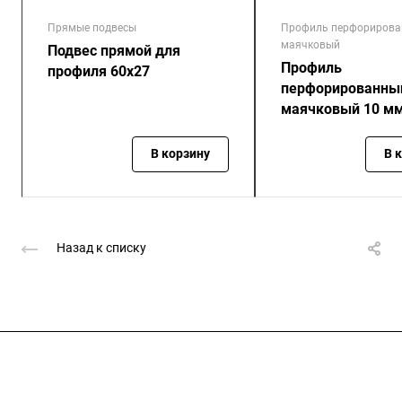
Прямые подвесы
Профиль перфориров
маячковый
Подвес прямой для
Профиль
профиля 60х27
перфорированны
маячковый 10 м
В корзину
В 
Назад к списку
Подписывайтесь
на новости и акции