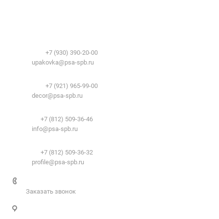
О компании
Сфера применения
История
Временные здания и сооружения
Контакты
Лицензии
Упаковочные материалы:
Система образования
Телефоны:
+7 (930) 390-20-00
Вакансии
E-mail:
upakovka@psa-spb.ru
Реквизиты
Декоративный профиль:
Документы
Телефоны:
+7 (921) 965-99-00
Вопрос-ответ
E-mail:
decor@psa-spb.ru
Комплектующие для подвесных потолков:
Телефон:
+7 (812) 509-36-46
E-mail:
info@psa-spb.ru
Комплектующие для ГКЛ:
Телефон:
+7 (812) 509-36-32
E-mail:
profile@psa-spb.ru
+7 812 509-36-46
Заказать звонок
Санкт-Петербург, пер. 2-й Верхний, д.4, к. 1