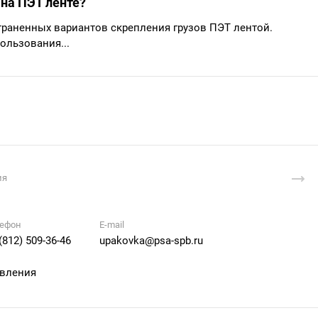
 на ПЭТ ленте?
траненных вариантов скрепления грузов ПЭТ лентой.
ользования...
ия
ефон
E-mail
(812) 509-36-46
upakovka@psa-spb.ru
авления