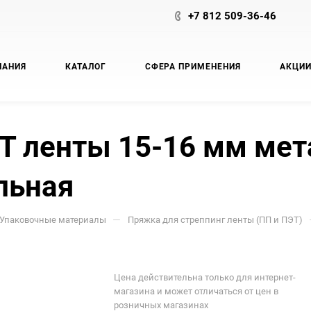
+7 812 509-36-46
ПАНИЯ
КАТАЛОГ
СФЕРА ПРИМЕНЕНИЯ
АКЦИ
Т ленты 15-16 мм мет
льная
—
Упаковочные материалы
Пряжка для стреппинг ленты (ПП и ПЭТ)
Цена действительна только для интернет-
магазина и может отличаться от цен в
розничных магазинах