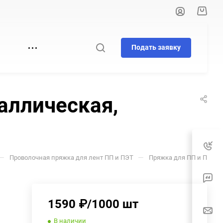
Подать заявку
И
аллическая,
—
—
Проволочная пряжка для лент ПП и ПЭТ
Пряжка для ПП и ПЭТ ле
1590 ₽/1000 шт
В наличии