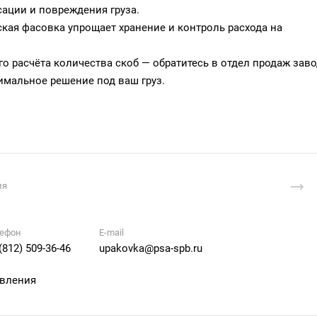
ации и повреждения груза.
ская фасовка упрощает хранение и контроль расхода на
о расчёта количества скоб — обратитесь в отдел продаж зав
мальное решение под ваш груз.
ия
ефон
E-mail
(812) 509-36-46
upakovka@psa-spb.ru
авления