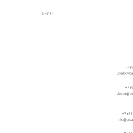
ии
Сфера применения
Контакты
Упаковочные м
Телефоны:
+7 (
Временные здания и сооружения
E-mail:
upakovka
Система образования
Декоративный 
Телефоны:
+7 (
E-mail:
decor@ps
Комплектующи
потолков:
Телефон:
+7 (81
E-mail:
info@psa
Комплектующие