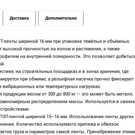
Доставка
Дополнительно
ЭТ-ленты шириной 16 мм при упаковке тяжёлых и объёмных
ет высокой прочностью на излом и растяжение, а также
рофилем на внутренней поверхности. Это позволяет добитьс
ой.
тике, на строительных площадках и в зонах хранения, где
мируется при обжиме, а рельефная насечка прочно фиксирует
и вибрационных или температурных нагрузках.
 продукции весом от 300 до 800 кг — это может быть металл,
еравномерным распределением массы. Используется в связке
стройствами.
с ПЭТ-лентой шириной 15–16 мм. Использование ленты других
нения. Количество используемого крепежа и обвязок
ритов груза и параметров самой ленты. Пренебрежение этими