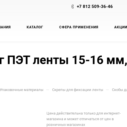
+7 812 509-36-46
ПАНИЯ
КАТАЛОГ
СФЕРА ПРИМЕНЕНИЯ
АКЦИ
 ПЭТ ленты 15-16 мм,
—
—
Упаковочные материалы
Скрепы для фиксации ленты
Скобы д
Цена действительна только для интернет-
магазина и может отличаться от цен в
розничных магазинах