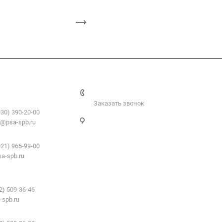
+7 812 509-36-46
атериалы:
Заказать звонок
930) 390-20-00
Санкт-Петербург, пер. 2-й Верхний,
@psa-spb.ru
д.4, к. 1
профиль:
921) 965-99-00
a-spb.ru
е для подвесных
2) 509-36-46
-spb.ru
 для ГКЛ: