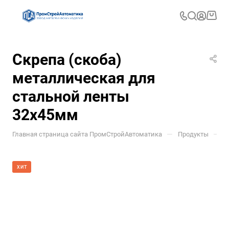
Скрепа (скоба)
металлическая для
стальной ленты
32x45мм
—
—
Главная страница сайта ПромСтройАвтоматика
Продукты
У
ХИТ