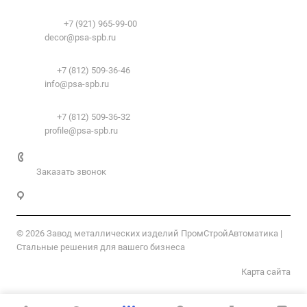
Декоративный профиль:
Документы
Телефоны:
+7 (921) 965-99-00
Вопрос-ответ
E-mail:
decor@psa-spb.ru
Комплектующие для подвесных потолков:
Телефон:
+7 (812) 509-36-46
E-mail:
info@psa-spb.ru
Комплектующие для ГКЛ:
Телефон:
+7 (812) 509-36-32
E-mail:
profile@psa-spb.ru
+7 812 509-36-46
Заказать звонок
Санкт-Петербург, пер. 2-й Верхний, д.4, к. 1
© 2026 Завод металлических изделий ПромСтройАвтоматика |
Стальные решения для вашего бизнеса
Карта сайта