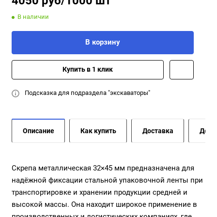
4050 руб/1000 шт
В наличии
В корзину
Купить в 1 клик
Подсказка для подраздела "экскаваторы"
Описание
Как купить
Доставка
Допо
Скрепа металлическая 32×45 мм предназначена для
надёжной фиксации стальной упаковочной ленты при
транспортировке и хранении продукции средней и
высокой массы. Она находит широкое применение в
производственных и логистических компаниях, где