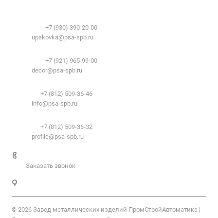
История
Временные здания и сооружения
Контакты
Лицензии
Упаковочные материалы:
Система образования
Телефоны:
+7 (930) 390-20-00
Вакансии
E-mail:
upakovka@psa-spb.ru
Реквизиты
Декоративный профиль:
Документы
Телефоны:
+7 (921) 965-99-00
Вопрос-ответ
E-mail:
decor@psa-spb.ru
Комплектующие для подвесных потолков:
Телефон:
+7 (812) 509-36-46
E-mail:
info@psa-spb.ru
Комплектующие для ГКЛ:
Телефон:
+7 (812) 509-36-32
E-mail:
profile@psa-spb.ru
+7 812 509-36-46
Заказать звонок
Санкт-Петербург, пер. 2-й Верхний, д.4, к. 1
© 2026 Завод металлических изделий ПромСтройАвтоматика |