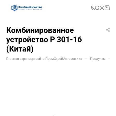
Комбинированное
устройство P 301-16
(Китай)
—
—
Главная страница сайта ПромСтройАвтоматика
Продукты
У