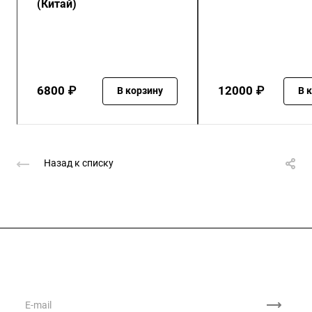
(Китай)
6800 ₽
12000 ₽
В корзину
В 
Назад к списку
Подписывайтесь
на новости и акции