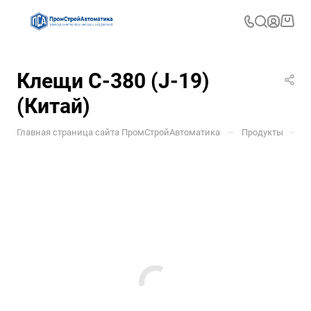
Клещи С-380 (J-19)
(Китай)
—
—
Главная страница сайта ПромСтройАвтоматика
Продукты
У