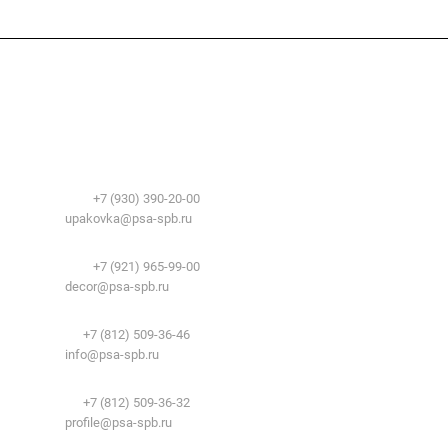
Компания
О компании
Сфера применения
История
Временные здания и сооружения
Контакты
Лицензии
Упаковочные материалы:
Система образования
Телефоны:
+7 (930) 390-20-00
Вакансии
E-mail:
upakovka@psa-spb.ru
Реквизиты
Декоративный профиль:
Документы
Телефоны:
+7 (921) 965-99-00
Вопрос-ответ
E-mail:
decor@psa-spb.ru
Комплектующие для подвесных потолков:
Телефон:
+7 (812) 509-36-46
E-mail:
info@psa-spb.ru
Комплектующие для ГКЛ:
Телефон:
+7 (812) 509-36-32
E-mail:
profile@psa-spb.ru