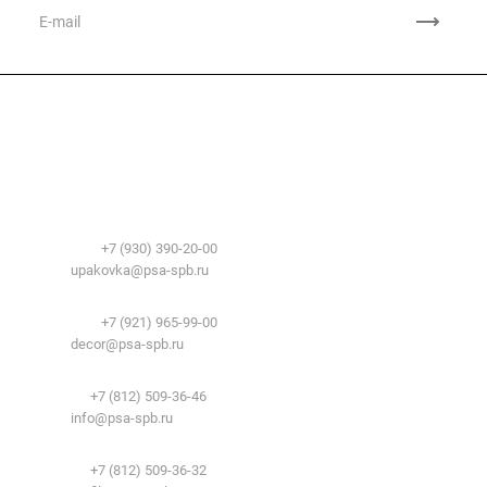
Компания
О компании
Сфера применения
История
Временные здания и сооружения
Контакты
Лицензии
Упаковочные материалы:
Система образования
Телефоны:
+7 (930) 390-20-00
Вакансии
E-mail:
upakovka@psa-spb.ru
Реквизиты
Декоративный профиль:
Документы
Телефоны:
+7 (921) 965-99-00
Вопрос-ответ
E-mail:
decor@psa-spb.ru
Комплектующие для подвесных потолков:
Телефон:
+7 (812) 509-36-46
E-mail:
info@psa-spb.ru
Комплектующие для ГКЛ:
Телефон:
+7 (812) 509-36-32