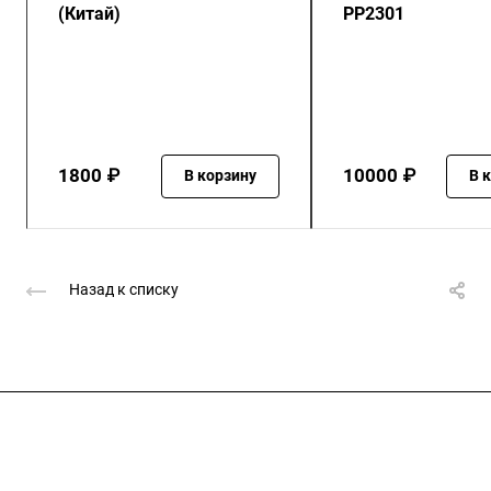
(Китай)
PP2301
1800 ₽
10000 ₽
В корзину
В 
Назад к списку
Подписывайтесь
на новости и акции