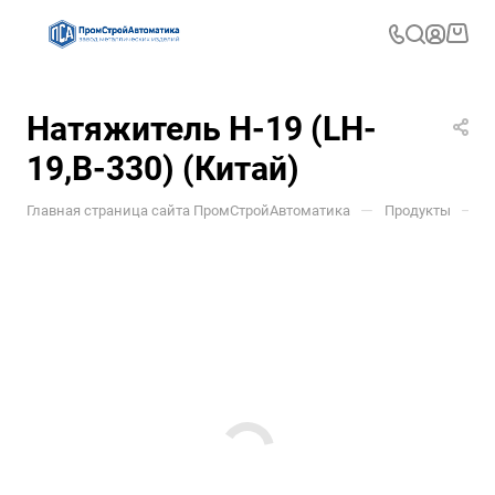
Натяжитель Н-19 (LH-
19,B-330) (Китай)
—
—
Главная страница сайта ПромСтройАвтоматика
Продукты
У